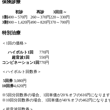
保険診療
初診
再診
3回目～
1割
400～570円
260～370円
220～330円
3割
900～1,420円
490～820円
370～700円
特別治療
＜1回の価格＞
ハイボルト1回
770円
超音波1回
550円
コンビネーション1回
770円
＜ハイボルト回数券＞
5回券
3,080円
10回券
4,620円
※5回分回数券の場合、1回単価が
20％オフの616円
になります
※10回分回数券の場合、1回単価が
40％オフの462円
になりま
＜超音波回数券＞