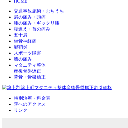
HOME
交通事故施術・むちうち
肩の痛み・頭痛
腰の痛み・ギックリ腰
寝違え・首の痛み
五十肩
坐骨神経痛
腱鞘炎
スポーツ障害
膝の痛み
マタニティ整体
産後骨盤矯正
背骨・骨盤矯正
特別治療・料金表
院へのアクセス
リンク